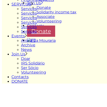
Join Us
SERVIÇOS
Donate
Services
Solidarity income tax
Services
Associate
Services
Volunteering
Services
Contacts
Services
Donate
Services
Events
Arraial da Mouraria
Archive
News
Join Us
Doar
IRS Solidário
Ser Sócio
Volunteering
Contacts
DONATE