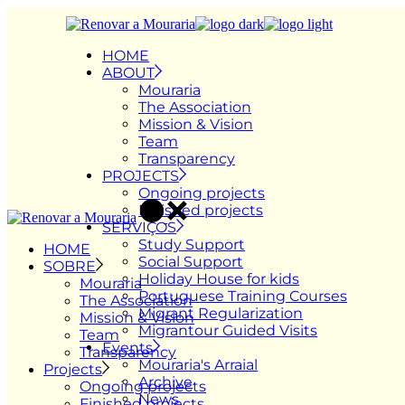
Skip
to
the
HOME
content
ABOUT
Mouraria
The Association
Mission & Vision
Team
Transparency
PROJECTS
Ongoing projects
Finished projects
SERVIÇOS
Study Support
HOME
Social Support
SOBRE
Holiday House for kids
Mouraria
Portuguese Training Courses
The Association
Migrant Regularization
Mission & Vision
Migrantour Guided Visits
Team
Events
Transparency
Mouraria's Arraial
Projects
Archive
Ongoing projects
News
Finished projects