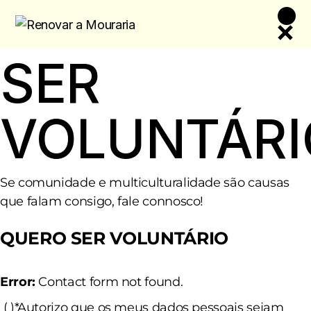
Skip
to
the
content
SER
VOLUNTÁRI
Se comunidade e multiculturalidade são causas
que falam consigo, fale connosco!
QUERO SER VOLUNTÁRIO
Error:
Contact form not found.
( )*Autorizo que os meus dados pessoais sejam