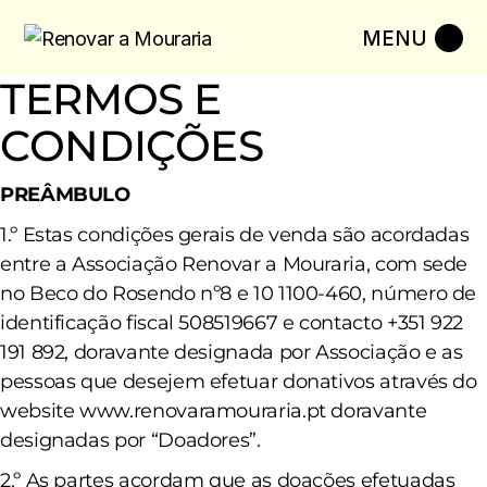
Skip
to
the
content
TERMOS E
CONDIÇÕES
PREÂMBULO
1.º Estas condições gerais de venda são acordadas
entre a Associação Renovar a Mouraria, com sede
no Beco do Rosendo nº8 e 10 1100-460, número de
identificação fiscal 508519667 e contacto +351
922
191 892
, doravante designada por Associação e as
pessoas que desejem efetuar donativos através do
website www.renovaramouraria.pt doravante
designadas por “Doadores”.
2.º As partes acordam que as doações efetuadas