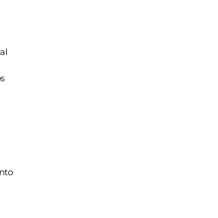
al
os
nto