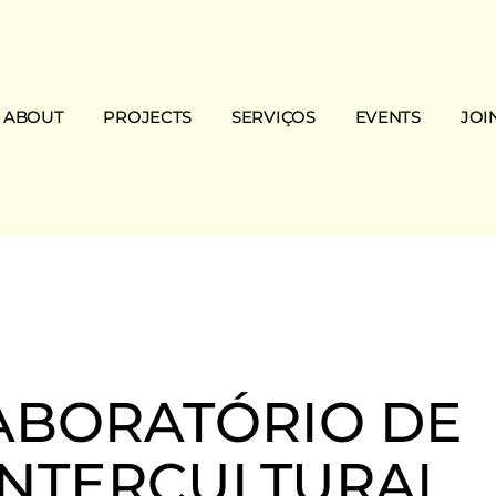
ABOUT
PROJECTS
SERVIÇOS
EVENTS
JOI
Mouraria
Ongoing projects
Study Support
Mouraria's Arraial
Dona
The Association
Finished projects
Social Support
Archive
Soli
Mission & Vision
Holiday House for kids
News
Asso
Team
Portuguese Training
Volu
Courses
Transparency
Migrant Regularization
ABORATÓRIO DE
Migrantour Guided Visits
INTERCULTURAL