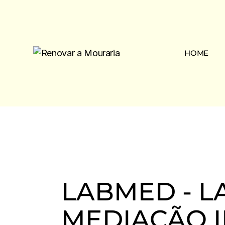
Skip
to
the
content
HOME
LABMED - L
MEDIAÇÃO 