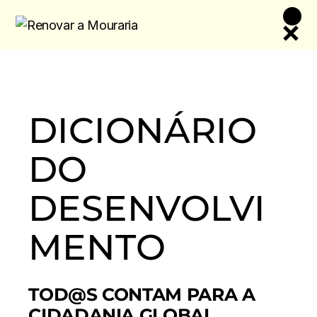
Skip
to
the
content
DICIONÁRIO
DO
DESENVOLVI
MENTO
TOD@S CONTAM PARA A
CIDADANIA GLOBAL