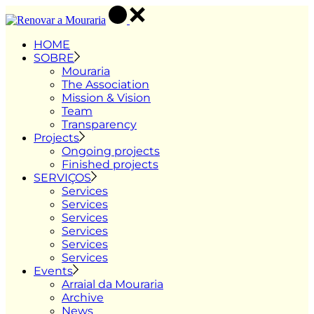
Skip
to
the
HOME
content
SOBRE
Mouraria
The Association
Mission & Vision
Team
Transparency
Projects
Ongoing projects
Finished projects
SERVIÇOS
Services
Services
Services
Services
Services
Services
Events
Arraial da Mouraria
Archive
News