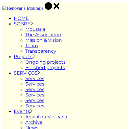
Skip
to
the
HOME
content
SOBRE
Mouraria
The Association
Mission & Vision
Team
Transparency
Projects
Ongoing projects
Finished projects
SERVIÇOS
Services
Services
Services
Services
Services
Services
Events
Arraial da Mouraria
Archive
News