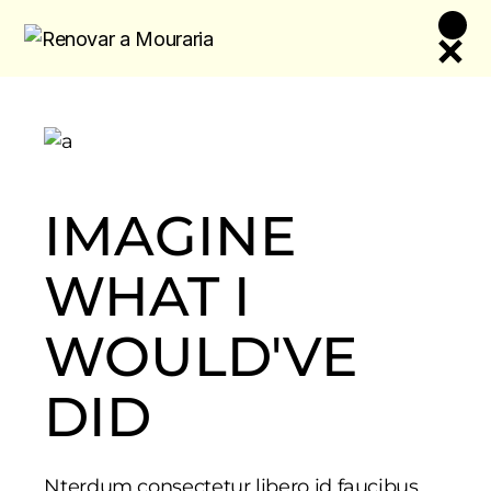
Skip
to
the
content
IMAGINE
WHAT I
WOULD'VE
DID
Nterdum consectetur libero id faucibus