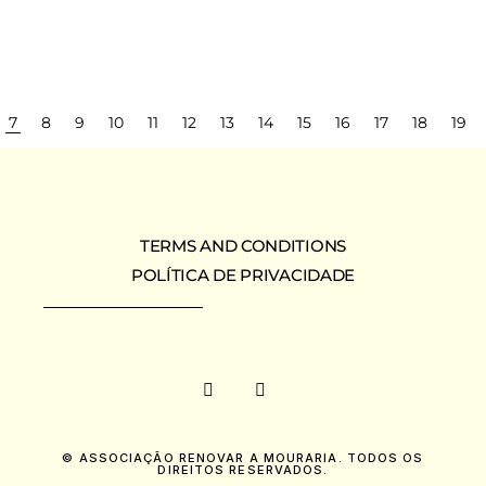
POSTS
7
8
9
10
11
12
13
14
15
16
17
18
19
PAGINATION
TERMS AND CONDITIONS
POLÍTICA DE PRIVACIDADE
© ASSOCIAÇÃO RENOVAR A MOURARIA. TODOS OS
DIREITOS RESERVADOS.