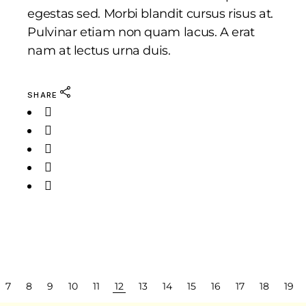
egestas sed. Morbi blandit cursus risus at.
Pulvinar etiam non quam lacus. A erat
nam at lectus urna duis.
SHARE
POSTS
7
8
9
10
11
12
13
14
15
16
17
18
19