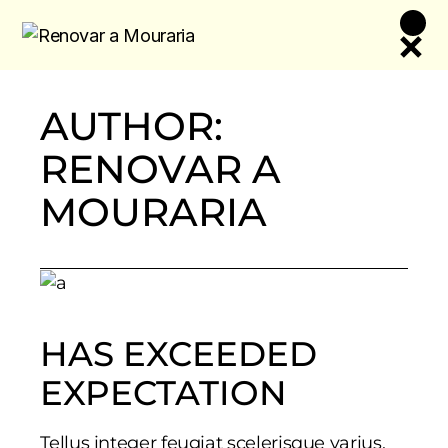
Skip
to
the
content
AUTHOR:
RENOVAR A
MOURARIA
HAS EXCEEDED
EXPECTATION
Tellus integer feugiat scelerisque varius.