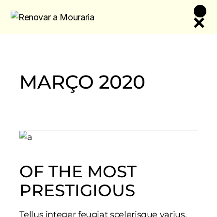
Skip
to
the
content
MARÇO 2020
OF THE MOST
PRESTIGIOUS
Tellus integer feugiat scelerisque varius.