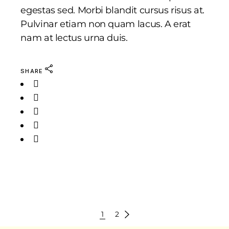
egestas sed. Morbi blandit cursus risus at.
Pulvinar etiam non quam lacus. A erat
nam at lectus urna duis.
SHARE
PAGINAÇÃO
1
2