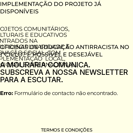
IMPLEMENTAÇÃO DO PROJETO JÁ
DISPONÍVEIS
OJETOS COMUNITÁRIOS,
LTURAIS E EDUCATIVOS
NTRADOS NA
LTIDISCIPLINARIDADE E
OFICINAS DE EDUCAÇÃO ANTIRRACISTA NO
OVAÇÃO SOCIAL, COM
1ºCICLO? É POSSÍVEL E DESEJÁVEL
PLEMENTAÇÃO LOCAL,
A MOURARIA COMUNICA.
CIONAL E INTERNACIONAL.
SUBSCREVA A NOSSA NEWSLETTER
PARA A ESCUTAR.
Erro:
Formulário de contacto não encontrado.
TERMOS E CONDIÇÕES