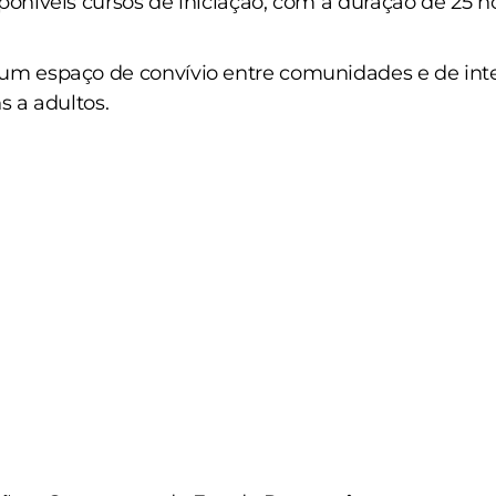
poníveis c
ursos de iniciação, com a duração de 25 h
 um espaço de convívio entre comunidades e de int
s a adultos.