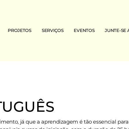
PROJETOS
SERVIÇOS
EVENTOS
JUNTE-SE 
Projetos em curso
Apoio ao Estudo
Arraial da Mouraria
Doar
ação
Projetos concluídos
Apoio Social Integrado
Histórico
IRS Solidário
 Visão
Casa de Férias
Notícias
Ser Sócio
Cursos de Português
Ser voluntári
ência
Regularização do Migrante
TUGUÊS
Visitas Migrantour
ento, já que a aprendizagem é tão essencial para 