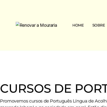
Skip
to
the
content
HOME
SOBRE
Mouraria
A Associ
Missão &
Equipa
Transpar
CURSOS DE POR
Promovemos cursos de Português Língua de Acolhim