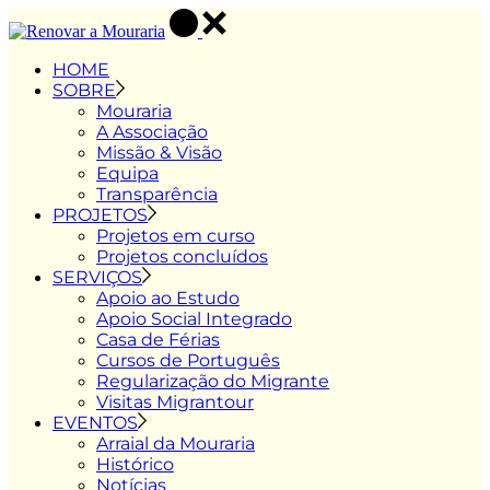
Skip
to
the
HOME
content
SOBRE
Mouraria
A Associação
Missão & Visão
Equipa
Transparência
PROJETOS
Projetos em curso
Projetos concluídos
SERVIÇOS
Apoio ao Estudo
Apoio Social Integrado
Casa de Férias
Cursos de Português
Regularização do Migrante
Visitas Migrantour
EVENTOS
Arraial da Mouraria
Histórico
Notícias