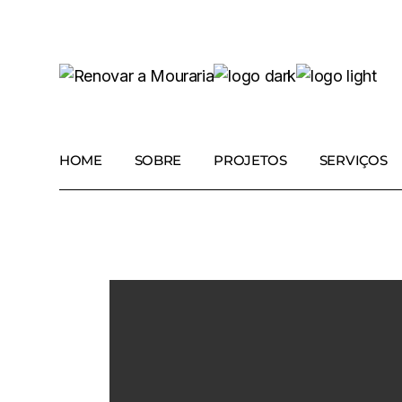
Skip
to
the
content
HOME
SOBRE
PROJETOS
SERVIÇOS