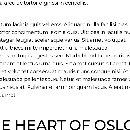
 arcu ac tortor dignissim convallis.
m lacinia quis vel eros. Aliquam nulla facilisi cras
tor condimentum lacinia quis. Ultrices in iaculis n
nteger feugiat scelerisque varius. Sit amet volutpat
t ultrices mi te imperdiet nulla malesuada
s ac turpis egestas sed. Morbi blandit cursus risus
 nam at lectus urna duis. Sit amet cursus sit amet.
met volutpat consequat mauris nunc congue nisi. At
malesuada pellentesque. Netus et malesuada fames 
sus risus at. Pulvinar etiam non quam lacus. A erat 
t amet.
HE HEART OF OSLO