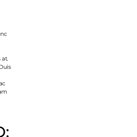
unc
 at.
 Duis
ac
nam
: