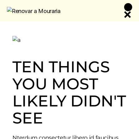
Skip
to
the
content
TEN THINGS
YOU MOST
LIKELY DIDN'T
SEE
Nterdum consectetur libero id faucibus