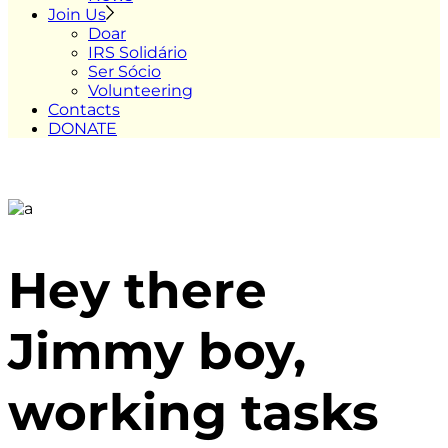
Join Us
Doar
IRS Solidário
Ser Sócio
Volunteering
Contacts
DONATE
Hey there
Jimmy boy,
working tasks