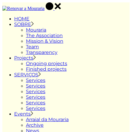
Skip
to
the
HOME
content
SOBRE
Mouraria
The Association
Mission & Vision
Team
Transparency
Projects
Ongoing projects
Finished projects
SERVIÇOS
Services
Services
Services
Services
Services
Services
Events
Arraial da Mouraria
Archive
News