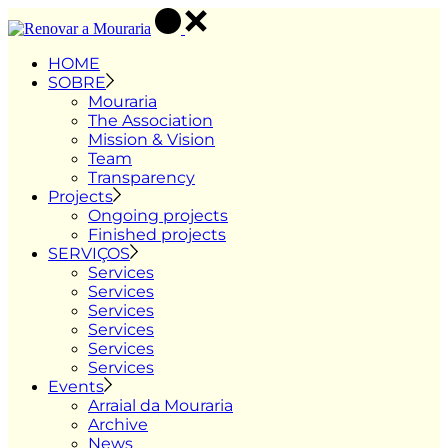
Skip
to
the
HOME
content
SOBRE
Mouraria
The Association
Mission & Vision
Team
Transparency
Projects
Ongoing projects
Finished projects
SERVIÇOS
Services
Services
Services
Services
Services
Services
Events
Arraial da Mouraria
Archive
News