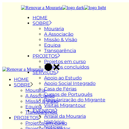
Skip
to
the
HOME
content
SOBRE
Mouraria
A Associação
Missão & Visão
Equipa
Transparência
PROJETOS
Projetos em curso
Projetos concluídos
SERVIÇOS
Apoio ao Estudo
HOME
Apoio Social Integrado
SOBRE
Casa de Férias
Mouraria
Cursos de Português
A Associação
Regularização do Migrante
Missão & Visão
Visitas Migrantour
Equipa
EVENTOS
Transparência
Arraial da Mouraria
PROJETOS
Histórico
Projetos em curso
Notícias
Projetos concluídos