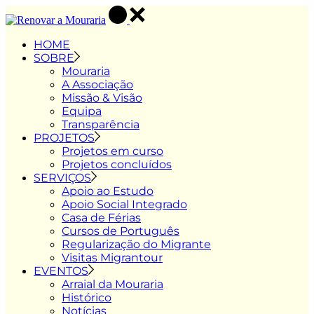
Skip
to
the
HOME
content
SOBRE
Mouraria
A Associação
Missão & Visão
Equipa
Transparência
PROJETOS
Projetos em curso
Projetos concluídos
SERVIÇOS
Apoio ao Estudo
Apoio Social Integrado
Casa de Férias
Cursos de Português
Regularização do Migrante
Visitas Migrantour
EVENTOS
Arraial da Mouraria
Histórico
Notícias