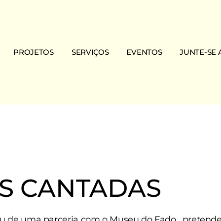
PROJETOS
SERVIÇOS
EVENTOS
JUNTE-SE 
Projetos em curso
Apoio ao Estudo
Arraial da Mouraria
Doar
ação
Projetos concluídos
Apoio Social Integrado
Histórico
IRS Solidário
 Visão
Casa de Férias
Notícias
Ser Sócio
Cursos de Português
Ser voluntári
ência
Regularização do Migrante
TAS CANTADAS
Visitas Migrantour
ou de uma parceria com o Museu do Fado, pretend